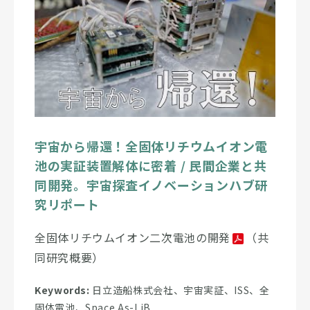
宇宙から帰還！全固体リチウムイオン電
池の実証装置解体に密着 / 民間企業と共
同開発。宇宙探査イノベーションハブ研
究リポート
全固体リチウムイオン二次電池の開発
（共
同研究概要）
Keywords:
日立造船株式会社、宇宙実証、ISS、全
固体電池、Space As-LiB