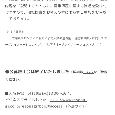
内容をご説明するとともに、募集課題に関する質疑を受け付
けますので、研究提案をお考えの方に限らずご参加をお待ち
しております。
（*採択課題名：
「太陽系フロンティア開拓による人類の生存圏・活動領域拡大に向けたオ
ープンイノベーションハブ」（以下「オープンイノベーションハブ」））
●公募説明会は終了いたしました
（詳細は
こちら
をご参照
ください）
■大阪会場 5月10日(木)13:30～16:40
ビジネスプラザおおさか
http://www.resona-
gr.co.jp/resonagr/bpo/#access
(外部サイト)