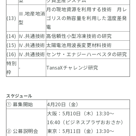
型
ク質生産システム
月の現地資源を利用する技術 月レ
Ⅲ.地産地消
(13)
ゴリスの熱容量を利用した温度差発
型
電
(14)
Ⅳ.共通技術
高信頼性小型冷凍技術の研究
(15)
Ⅳ.共通技術
太陽電池用波長変更材料技術
(16)
Ⅳ.共通技術
センサ・エナジーハーベスタの研究
特別
-
TansaXチャレンジ研究
枠
スケジュール
① 募集開始
4月20日（金）
大阪：5月10日（木）13:30～
16:40（ビジネスプラザおおさか）
② 公募説明会
東京：5月11日（金）13:30～