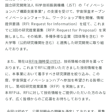
国立研究開発法人 科学技術振興機構（JST）の「イノベーシ
ョンハブ構築支援事業*」の支援を受けて、宇宙探査オープン
イノベーションフォーラム、ワークショップ等を開催、情報
提供要請（RFI: Request for Information）を経て、これま
でに3回の研究提案募集（RFP: Request for Proposal）を実
施しました。その結果、多種多様な企業（団体等を含む）や
大学等（公的研究機関を含む）と連携した研究開発に取り組
んでおります。
また、現在は
RFIを随時受け付け
、技術情報の提供を募って
おります。これまでRFIに提供いただきました技術情報を基
に、本事業において着手すべき研究課題を絞り込み、この
度、宇宙探査イノベーションハブへ参加を希望される皆様に
対し、第4回研究提案募集（RFP）を実施します。
本RFPは、RFIに対して技術情報をご提供いただいた方のみな
らず、広く皆様からのご応募をお待ちしております。
今回は初めて、公募説明会の開催を予定しております。募集