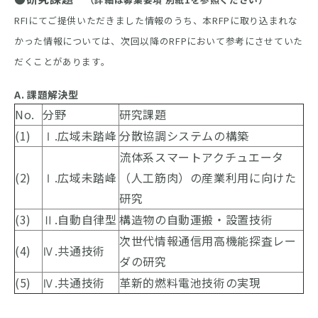
RFIにてご提供いただきました情報のうち、本RFPに取り込まれな
かった情報については、次回以降のRFPにおいて参考にさせていた
だくことがあります。
A. 課題解決型
No.
分野
研究課題
(1)
Ⅰ.広域未踏峰
分散協調システムの構築
流体系スマートアクチュエータ
(2)
Ⅰ.広域未踏峰
（人工筋肉）の産業利用に向けた
研究
(3)
Ⅱ.自動自律型
構造物の自動運搬・設置技術
次世代情報通信用高機能探査レー
(4)
Ⅳ.共通技術
ダの研究
(5)
Ⅳ.共通技術
革新的燃料電池技術の実現