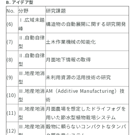
B. アイデア型
No.
分野
研究課題
Ⅰ.広域未踏
(6)
構造物の自動展開に関する研究開発
峰
Ⅱ.自動自律
(7)
土木作業機械の知能化
型
Ⅱ.自動自律
(8)
月面地下情報の取得
型
Ⅲ.地産地消
(9)
未利用資源の活用技術の研究
型
Ⅲ.地産地消
AM（Additive Manufacturing）技
(10)
型
術
Ⅲ.地産地消
月面農場を想定したドライフォグを
(11)
型
用いた節水型植物栽培システム
Ⅲ.地産地消
穀物に頼らないコンパクトなタンパ
(12)