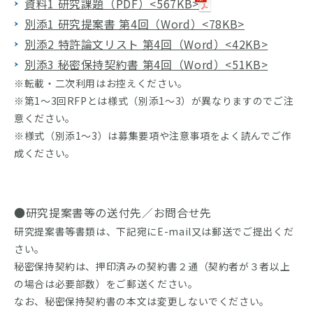
資料1 研究課題（PDF）<567KB>
別添1 研究提案書 第4回（Word）<78KB>
別添2 特許論文リスト 第4回（Word）<42KB>
別添3 秘密保持契約書 第4回（Word）<51KB>
※転載・二次利用はお控えください。
※第1～3回RFPとは様式（別添1～3）が異なりますのでご注
意ください。
※様式（別添1～3）は募集要項や注意事項をよく読んでご作
成ください。
●研究提案書等の送付先／お問合せ先
研究提案書等書類は、下記宛にE-mail又は郵送でご提出くだ
さい。
秘密保持契約は、押印済みの契約書２通（契約者が３者以上
の場合は必要部数）をご郵送ください。
なお、秘密保持契約書の本文は変更しないでください。