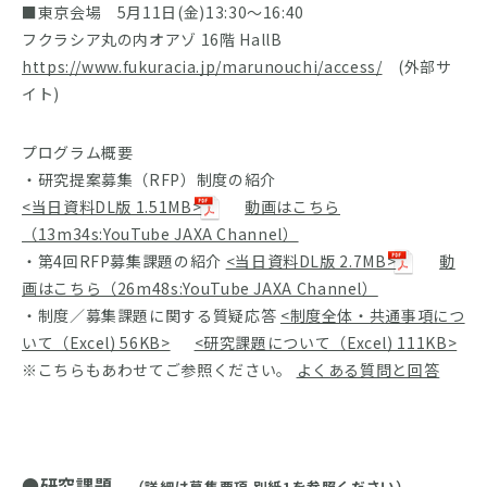
■東京会場 5月11日(金)13:30～16:40
フクラシア丸の内オアゾ 16階 HallB
https://www.fukuracia.jp/marunouchi/access/
(外部サ
イト)
プログラム概要
・研究提案募集（RFP）制度の紹介
<当日資料DL版 1.51MB>
動画はこちら
（13m34s:YouTube JAXA Channel）
・第4回RFP募集課題の紹介
<当日資料DL版 2.7MB>
動
画はこちら（26m48s:YouTube JAXA Channel）
・制度／募集課題に関する質疑応答
<制度全体・共通事項につ
いて（Excel) 56KB>
<研究課題について（Excel) 111KB>
※こちらもあわせてご参照ください。
よくある質問と回答
●研究課題
（詳細は募集要項 別紙1を参照ください）