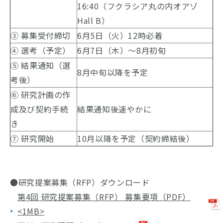
16:40（フクラシア丸の内オアゾ
Hall B）
③ 募集受付締切
6月5日（火）12時必着
④ 選考（予定）
6月7日（木）～8月初旬
⑤ 結果通知（選
8月中旬以降を予定
考後）
⑥ 研究計画の作
成及び契約手続
結果通知後速やかに
き
⑦ 研究開始
10月以降を予定（契約締結後）
●研究提案募集（RFP）ダウンロード
第4回 研究提案募集（RFP） 募集要項（PDF）
<1MB>