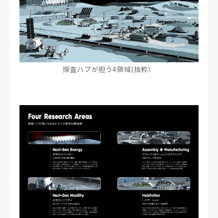
探査ハブが担う4領域(抜粋）