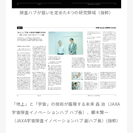
探査ハブが狙いを定めた4つの研究領域（抜粋）
「地上」と「宇宙」の技術が循環する未来 森 治（JAXA
宇宙探査イノベーションハブ ハブ長）、櫛木賢一
（JAXA宇宙探査イノベーションハブ 副ハブ長）(抜粋）