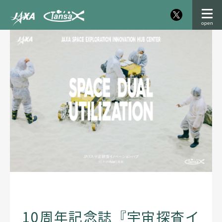
10周年記念誌『宇宙探査イ