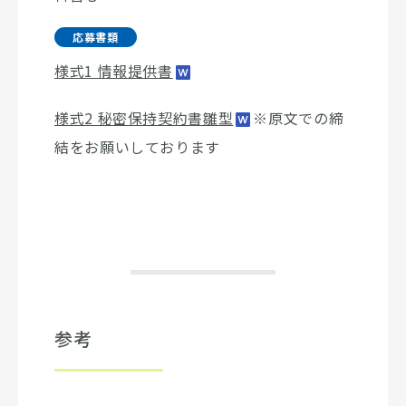
応募書類
様式1 情報提供書
様式2 秘密保持契約書雛型
※原文での締
結をお願いしております
参考