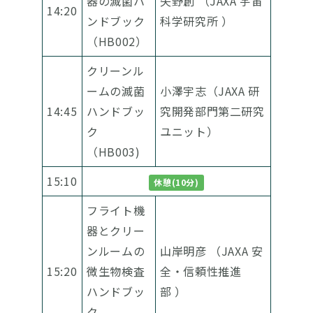
器の滅菌ハ
矢野創 （JAXA 宇宙
14:20
ンドブック
科学研究所 ）
（HB002）
クリーンル
ームの滅菌
小澤宇志（JAXA 研
14:45
ハンドブッ
究開発部門第二研究
ク
ユニット）
（HB003)
15:10
休憩(10分)
フライト機
器とクリー
ンルームの
山岸明彦 （JAXA 安
15:20
微生物検査
全・信頼性推進
ハンドブッ
部 ）
ク