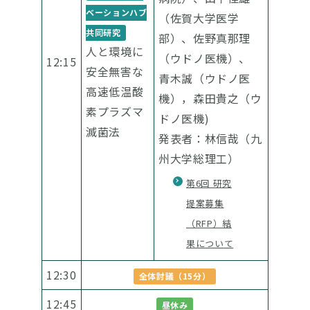
ベーションハブ
（佐賀大学医学
共同研究
部）、佐野真那理
人と環境に
（ウドノ医機）、
12:15
安全無害な
青木誠（ウドノ医
高速低温酸
機），森田貴之（ウ
素プラズマ
ドノ医機)
滅菌法
発表者：林信哉（九
州大学総理工）
第6回 研究
提案募集
（RFP）結
果について
12:30
全体討議（15分）
12:45
昼休み