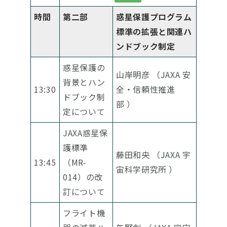
時間
第二部
惑星保護プログラム
標準の拡張と関連ハ
ンドブック制定
惑星保護の
山岸明彦 （JAXA 安
背景とハン
13:30
全・信頼性推進
ドブック制
部 ）
定について
JAXA惑星保
護標準
藤田和央 （JAXA 宇
13:45
（MR-
宙科学研究所 ）
014）の改
訂について
フライト機