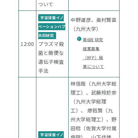
ついて
宇宙探査イノ
中野道彦、奥村賢直
ベーションハブ
（九州大学）
共同研究
第6回 研究
12:00
プラズマ殺
提案募集
菌と簡便な
（RFP）結
遺伝子検査
果について
手法
林信哉（九州大学総
理工）、武藤玲於奈
（九州大学総理
工）、 廖鈺賢（九
州大学総理工）、野
田稔（佐賀大学付属
宇宙探査イノ
病院）、山下佳雄