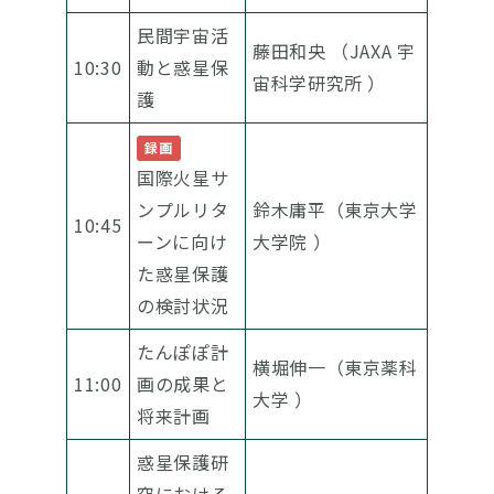
民間宇宙活
藤田和央 （JAXA 宇
10:30
動と惑星保
宙科学研究所 ）
護
録画
国際火星サ
ンプルリタ
鈴木庸平（東京大学
10:45
ーンに向け
大学院 ）
た惑星保護
の検討状況
たんぽぽ計
横堀伸一（東京薬科
11:00
画の成果と
大学 ）
将来計画
惑星保護研