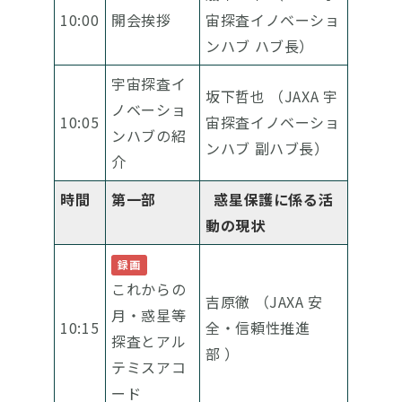
10:00
開会挨拶
宙探査イノベーショ
ンハブ ハブ長）
宇宙探査イ
坂下哲也 （JAXA 宇
ノベーショ
10:05
宙探査イノベーショ
ンハブの紹
ンハブ 副ハブ長）
介
時間
第一部
惑星保護に係る活
動の現状
録画
これからの
吉原徹 （JAXA 安
月・惑星等
10:15
全・信頼性推進
探査とアル
部 ）
テミスアコ
ード