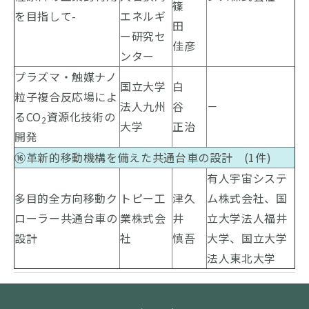
篠
を目指して-
エネルギ
田
ー研究セ
佳彦
ンター
プラズマ・触媒ナノ
国立大学
白
粒子複合反応場によ
法人九州
谷
－
るCO
資源化技術の
2
大学
正治
開発
⑯革新的移動機構を備えた共通台車の設計 (1件)
有人宇宙システ
多目的全方向移動ク
トピー工
津久
ム株式会社、国
ローラー共通台車の
業株式会
井
立大学法人福井
設計
社
慎吾
大学、国立大学
法人東北大学