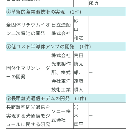
究所
⑦革新的蓄電池技術の実現 (1件)
砂
全固体リチウムイオ
日立造船
山
－
ン二次電池の開発
株式会社
和之
⑧低コスト半導体アンプの開発 (1件)
株式会社
荒田
光電製作
慎太
固体化マリンレーダ
所、株式
郎、
－
ーの開発
会社東洋
遠藤
技術工業
順人
⑨長距離光通信モデムの開発 (1件)
長距離空間光通信を
岩
ソニー株
実現する光通信モジ
本
－
式会社
ュールに関する研究
匡平