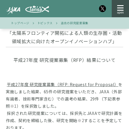
トップページ
トピックス
過去の研究提案募集
「太陽系フロンティア開拓による人類の生存圏・活動
領域拡大に向けたオープンイノベーションハブ」
平成27年度 研究提案募集（RFP）結果について
平成27年度 研究提案募集（RFP: Request for Proposal）
を
実施しました結果、65件の研究提案をいただき、JAXA（外部
有識者、技術専門家含む）での選考の結果、29件（下記表参
照
※1
）を採択致しました。
採択された研究提案については、採択先とJAXAで研究計画を
作成、契約を締結した後、研究を開始
※2
することを予定して
おります。