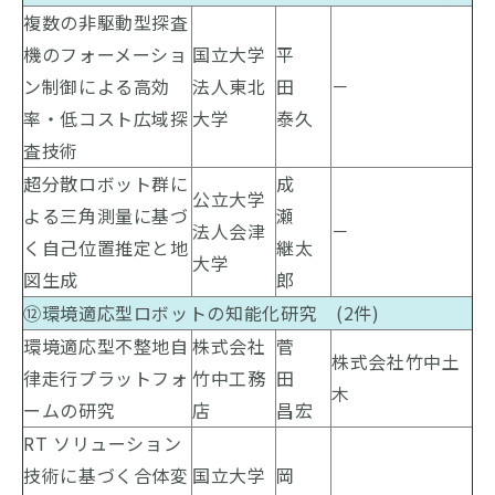
複数の非駆動型探査
機のフォーメーショ
国立大学
平
ン制御による高効
法人東北
田
－
率・低コスト広域探
大学
泰久
査技術
超分散ロボット群に
成
公立大学
よる三角測量に基づ
瀬
法人会津
－
く自己位置推定と地
継太
大学
図生成
郎
⑫環境適応型ロボットの知能化研究 (2件)
環境適応型不整地自
株式会社
菅
株式会社竹中土
律走行プラットフォ
竹中工務
田
木
ームの研究
店
昌宏
RT ソリューション
技術に基づく合体変
国立大学
岡