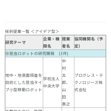
採択提案一覧 ＜アイデア型＞
企業・機
提案
協同機関名（予
研究テーマ
関名
者名
定）
⑩昆虫ロボットの研究開発 (3件)
中
村
地中・地表面探査を
太
プログレス・テ
学校法人
目的とした昆虫タイ
郎、
クノロジーズ株
中央大学
プ小型移動ロボット
山
式会社
田
泰之