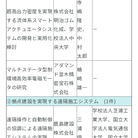
寺
超高出力密度を実現
株式会社
嶋
する流体系スマート
明治ゴム
隆
アクチュエータシス
化成、学
史、
－
テムの開発と実用化
校法人中
中
検討
央大学
村
太郎
アダマン
マルチステータ型耐
楢
ド並木精
環境高効率電磁モー
崎
－
密宝石株
タの研究
雄一
式会社
②拠点建設を実現する遠隔施工システム (1件)
学校法人芝浦工
遠隔操作と自動制御
三
業大学、国立大
鹿島建設
の協調による遠隔施
浦
学法人電気通信
株式会社
工システムの実現
悟
大学、国立大学