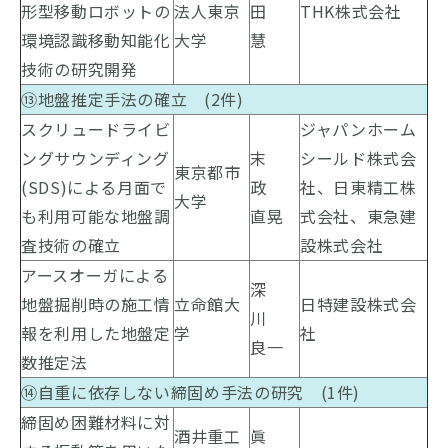
形型移動ロボットの
法人東京
田
THK株式会社
環境認識移動知能化
大学
慧
技術の研究開発
⑬地盤推定手法の確立 (2件)
スクリュードライビ
ジャパンホーム
ングサウンディング
末
シールド株式会
東京都市
(SDS)による月面で
政
社、日東精工株
大学
も利用可能な地盤調
直晃
式会社、東急建
査技術の確立
設株式会社
アースオーガによる
深
地盤掘削時の施工情
立命館大
日特建設株式会
川
報を利用した地盤定
学
社
良一
数推定法
⑭自重に依存しない締固め手法の研究 (1件)
締固め困難材料に対
酒井重工
眞