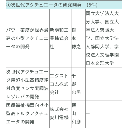
①次世代アクチュエータの研究開発 (5件)
国立大学法人大
分大学、国立大
パワー密度が世界最
新明和工
槇
学法人茨城大
高の小型アクチュエ
業株式会
本
学、国立大学法
ータの開発
社
博之
人静岡大学、学
校法人文理学園
日本文理大学
次世代アクチュエー
エクスト
千
タ用超小型高精度絶
コム株式
野
－
対角度センサ変調波
会社
忠男
レゾルバの開発
医療福祉機器向け小
横
株式会社
型高トルクアクチュ
山
－
安川電機
エータの開発
和彦