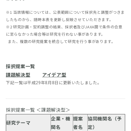
※1 当該情報については、公表範囲について採択先と調整がつきま
したものから、随時本表を更新し反映させていただきます。
※2 研究計画・契約調整の結果、採択者及びJAXA間で条件の合意
に至らなかった場合等は研究を行わない事があります。
また、複数の研究提案を統合して研究を行う事があります。
採択提案一覧
課題解決型
アイデア型
下記一覧は平成29年8月8日に更新いたしました。
採択提案一覧 ＜課題解決型＞
企業・機
提案
協同機関名（予
研究テーマ
関名
者名
定）