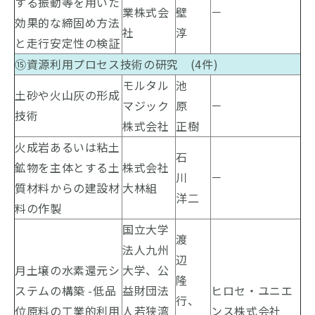
する振動等を用いた
業株式会
壁
－
効果的な締固め方法
社
淳
と走行安定性の検証
⑮資源利用プロセス技術の研究 (4件)
モルタル
池
土砂や火山灰の形成
マジック
原
－
技術
株式会社
正樹
火成岩あるいは粘土
石
鉱物を主体とする土
株式会社
川
－
質材料からの建設材
大林組
洋二
料の作製
国立大学
渡
法人九州
辺
月土壌の水素還元シ
大学、公
隆
ステムの構築 -低品
益財団法
ヒロセ・ユニエ
行、
位原料の工業的利用
人若狭湾
ンス株式会社