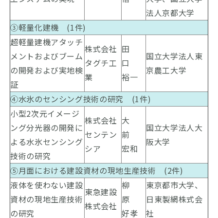
法人京都大学
③軽量化建機 (1件)
超軽量建機アタッチ
株式会社
田
メントおよびブーム
国立大学法人東
タグチ工
口
の開発および実地検
京農工大学
業
裕一
証
④水氷のセンシング技術の研究 (1件)
小型2次元イメージ
株式会社
大
ング分光器の開発に
国立大学法人大
センテン
前
よる水氷センシング
阪大学
シア
宏和
技術の研究
⑤月面における建設資材の現地生産技術 (2件)
液体を使わない建設
柳
東京都市大学、
東急建設
資材の現地生産技術
原
日東製網株式会
株式会社
の研究
好孝
社