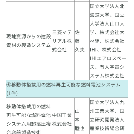
国立大学法人北
海道大学、国立
大学法人山口大
三菱マテ
佐
学、株式会社大
現地資源からの建設
リアル株
藤
林組、株式会社
資材の製造システム
式会社
久夫
IHI、株式会社
IHIエアロスペー
ス、有人宇宙シ
ステム株式会社
⑥移動体搭載用の燃料再生可能な燃料電池システム
(1件)
国立大学法人九
移動体搭載用の燃料
山
州工業大学、国
再生可能な燃料電池
中国工業
本
立研究開発法人
システム用超高圧複
株式会社
睦也
産業技術総合研
合容器製造技術