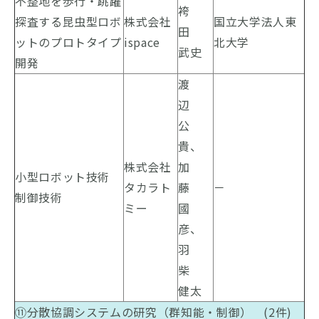
不整地を歩行・跳躍
袴
探査する昆虫型ロボ
株式会社
国立大学法人東
田
ットのプロトタイプ
ispace
北大学
武史
開発
渡
辺
公
貴、
株式会社
加
小型ロボット技術
タカラト
藤
－
制御技術
ミー
國
彦、
羽
柴
健太
⑪分散協調システムの研究（群知能・制御） (2件)