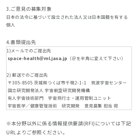
3.ご意見の募集対象
日本の法令に基づいて設立された法人又は日本国籍を有する
個人
4.書類提出先
1)メールでのご提出先
space-health＠ml.jaxa.jp
（＠を半角に変えて下さい）
2) 郵送でのご提出先
〒305-8505 茨城県つくば市千現2-1-1 筑波宇宙センター
国立研究開発法人 宇宙航空研究開発機構
有人宇宙技術部門 宇宙飛行士・運用管制ユニット
宇宙医学／健康管理技術 研究開発 意見募集 担当 宛
※本分野以外に係る情報提供要請(RFI)については下記
URLよりご参照ください。