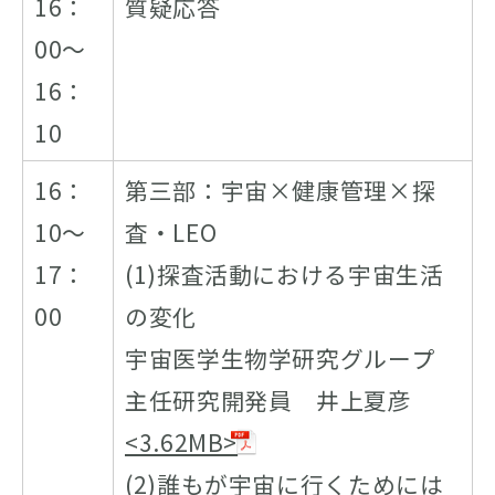
16：
質疑応答
00～
16：
10
16：
第三部：宇宙×健康管理×探
10～
査・LEO
17：
(1)探査活動における宇宙生活
00
の変化
宇宙医学生物学研究グループ
主任研究開発員 井上夏彦
<3.62MB>
(2)誰もが宇宙に行くためには