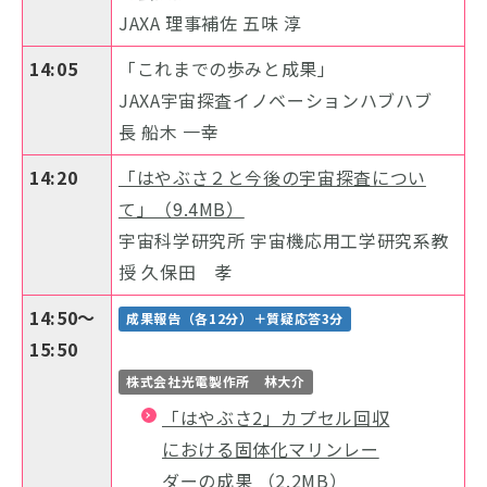
JAXA 理事補佐 五味 淳
14:05
「これまでの歩みと成果」
JAXA宇宙探査イノベーションハブハブ
長 船木 一幸
14:20
「はやぶさ２と今後の宇宙探査につい
て」（9.4MB）
宇宙科学研究所 宇宙機応用工学研究系教
授 久保田 孝
14:50～
成果報告（各12分）＋質疑応答3分
15:50
株式会社光電製作所 林大介
「はやぶさ2」カプセル回収
における固体化マリンレー
ダーの成果 （2.2MB）