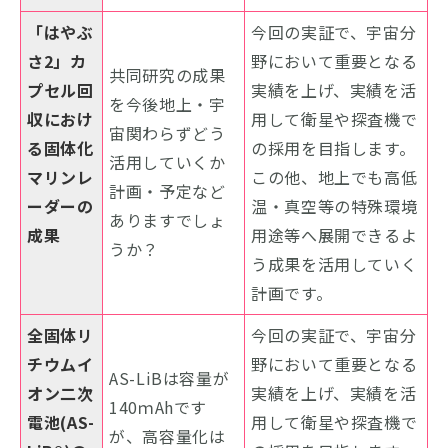
「はやぶ
今回の実証で、宇宙分
さ2」カ
野において重要となる
共同研究の成果
プセル回
実績を上げ、実績を活
を今後地上・宇
収におけ
用して衛星や探査機で
宙関わらずどう
る固体化
の採用を目指します。
活用していくか
マリンレ
この他、地上でも高低
計画・予定など
ーダーの
温・真空等の特殊環境
ありますでしょ
成果
用途等へ展開できるよ
うか？
う成果を活用していく
計画です。
全固体リ
今回の実証で、宇宙分
チウムイ
野において重要となる
AS-LiBは容量が
オン二次
実績を上げ、実績を活
140ｍAhです
電池(AS-
用して衛星や探査機で
が、高容量化は