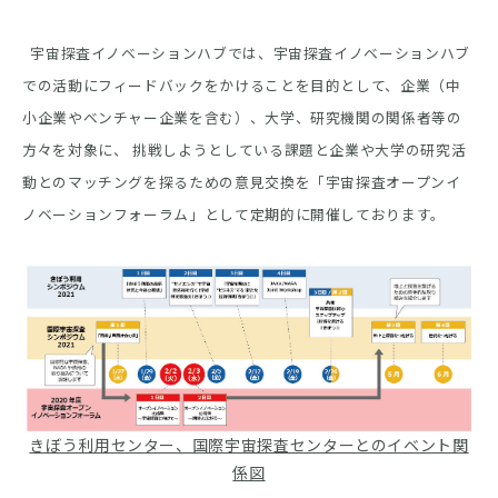
宇宙探査イノベーションハブでは、宇宙探査イノベーションハブ
での活動にフィードバックをかけることを目的として、企業（中
小企業やベンチャー企業を含む）、大学、研究機関の関係者等の
方々を対象に、 挑戦しようとしている課題と企業や大学の研究活
動とのマッチングを探るための意見交換を「宇宙探査オープンイ
ノベーションフォーラム」として定期的に開催しております。
ト関
きぼう利用センター、国際宇宙探査センターとのイベント関
き
係図