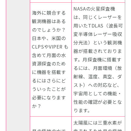
NASAの火星探査機
海外に競合する
は、同じくレーザーを
観測機器はある
用いたTDLAS（波長可
のでしょうか？
変半導体レーザー吸収
日本や、米国の
分光法）という観測機
CLPSやVIPER も
器が搭載されておりま
含めて月面の水
す。月探査機に搭載す
資源探査のため
るには、月面環境（放
に機器を搭載す
射線、温度、真空、ダ
るにはさらにど
スト）への対応など、
ういったことが
宇宙用としての機能・
必要になります
性能の確認が必要とな
か？
ります。
太陽風には三重水素が
月の極地の水で
含まれるため月の極地