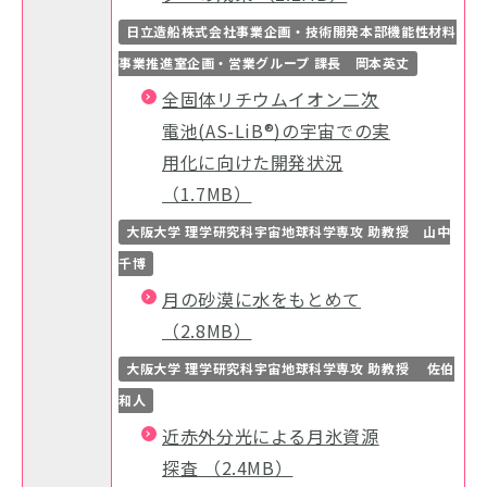
日立造船株式会社事業企画・技術開発本部機能性材料
事業推進室企画・営業グループ 課長 岡本英丈
全固体リチウムイオン二次
電池(AS-LiB®)の宇宙での実
用化に向けた開発状況
（1.7MB）
大阪大学 理学研究科宇宙地球科学専攻 助教授 山中
千博
月の砂漠に水をもとめて
（2.8MB）
大阪大学 理学研究科宇宙地球科学専攻 助教授 佐伯
和人
近赤外分光による月氷資源
探査 （2.4MB）