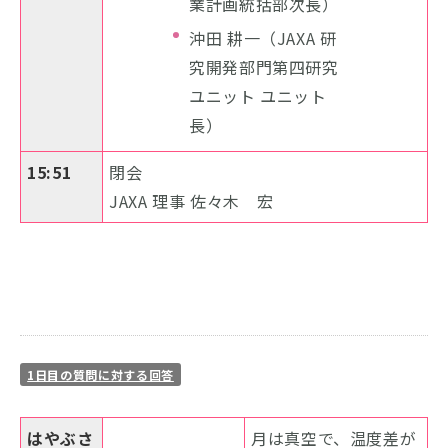
業計画統括部次長）
沖田 耕一（JAXA 研
究開発部門第四研究
ユニット ユニット
長）
15:51
閉会
JAXA 理事 佐々木 宏
1日目の質問に対する回答
はやぶさ
月は真空で、温度差が