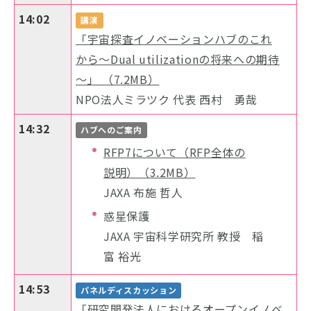
14:02
講演
「宇宙探査イノベーションハブのこれ
から～Dual utilizationの将来への期待
～」 （7.2MB）
NPO法人ミラツク 代表 西村 勇哉
14:32
ハブへのご案内
RFP7について（RFP全体の
説明）（3.2MB）
JAXA 布施 哲人
惑星保護
JAXA 宇宙科学研究所 教授 稲
富 裕光
14:53
パネルディスカッション
「研究開発法人におけるオープンイノベ