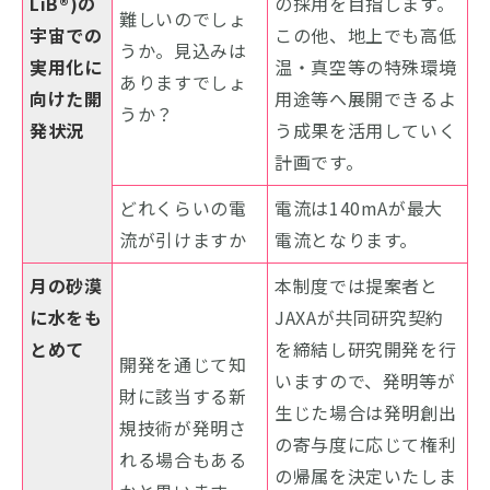
LiB®)の
の採用を目指します。
難しいのでしょ
宇宙での
この他、地上でも高低
うか。見込みは
実用化に
温・真空等の特殊環境
ありますでしょ
向けた開
用途等へ展開できるよ
うか？
発状況
う成果を活用していく
計画です。
どれくらいの電
電流は140mAが最大
流が引けますか
電流となります。
月の砂漠
本制度では提案者と
に水をも
JAXAが共同研究契約
とめて
を締結し研究開発を行
開発を通じて知
いますので、発明等が
財に該当する新
生じた場合は発明創出
規技術が発明さ
の寄与度に応じて権利
れる場合もある
の帰属を決定いたしま