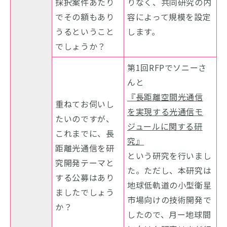
採択案件あたり
りなく、共同研究の内
でその額もあり
容によって規模を設定
うるということ
します。
でしょうか？
第1回RFPでソニーさ
んと
『長距離空間光通信
重ねてお伺いし
を実現する光通信モ
たいのですが、
ジュールに関する研
これまでに、長
究』
距離光通信を研
という研究を行いまし
究開発テーマと
た。ただし、本研究は
する公募はあり
地球低軌道の小型衛星
ましたでしょう
市場向けの技術開発で
か？
したので、月ー地球間