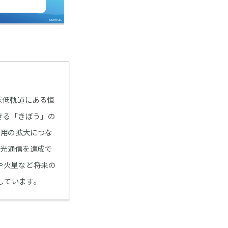
球低軌道にある恒
きる「きぼう」の
利用の拡大につな
向光通信を達成で
や火星など将来の
しています。