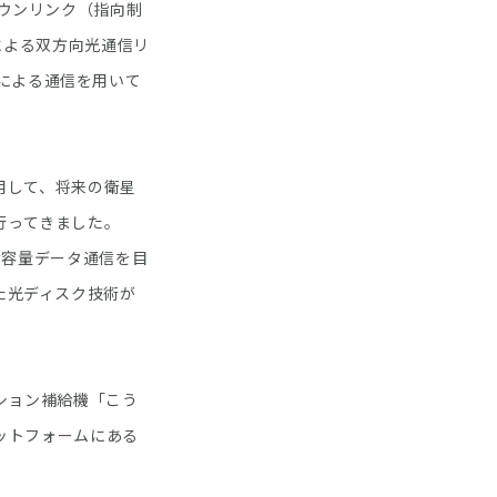
ダウンリンク（指向制
光による双方向光通信リ
etによる通信を用いて
用して、将来の衛星
行ってきました。
間大容量データ通信を目
た光ディスク技術が
ーション補給機「こう
ラットフォームにある