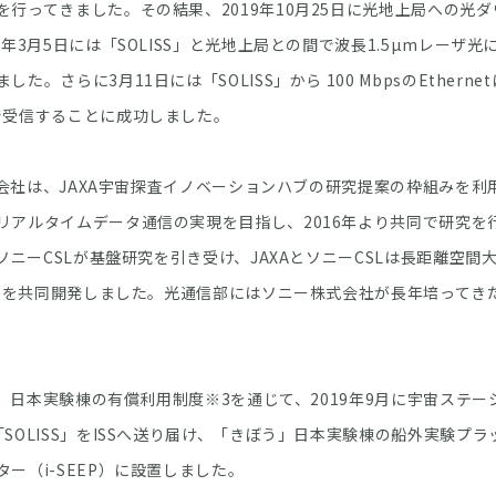
を行ってきました。その結果、2019年10月25日に光地上局への光
0年3月5日には「SOLISS」と光地上局との間で波長1.5µmレーザ
た。さらに3月11日には「SOLISS」から 100 MbpsのEthern
で受信することに成功しました。
式会社は、JAXA宇宙探査イノベーションハブの研究提案の枠組みを利
リアルタイムデータ通信の実現を目指し、2016年より共同で研究を
はソニーCSLが基盤研究を引き受け、JAXAとソニーCSLは長距離空
SS」を共同開発しました。光通信部にはソニー株式会社が長年培ってき
う」日本実験棟の有償利用制度※3を通じて、2019年9月に宇宙ステ
SOLISS」をISSへ送り届け、「きぼう」日本実験棟の船外実験プ
ー（i-SEEP）に設置しました。