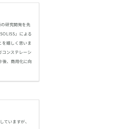
術の研究開発を先
OLISS」による
とを嬉しく思いま
ガコンステレーシ
今後、商用化に向
御していますが、