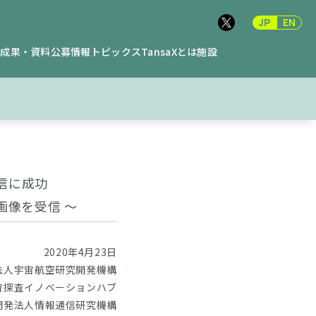
JP
EN
究成果・資料
公募情報
トピックス
TansaXとは
施設
信に成功
画像を受信 ～
2020年4月23日
法人宇宙航空研究開発機構
宙探査イノベーションハブ
開発法人情報通信研究機構