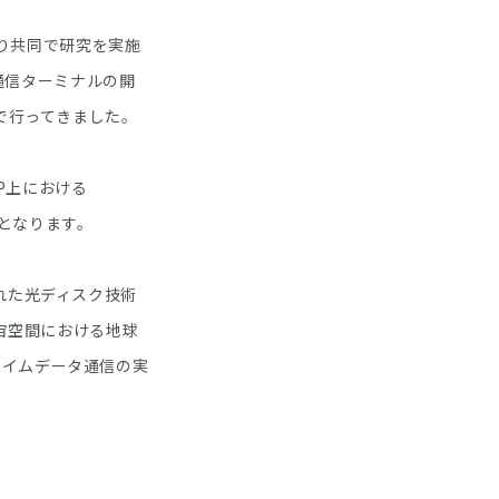
より共同で研究を実施
光通信ターミナルの開
で行ってきました。
P上における
果となります。
れた光ディスク技術
宇宙空間における地球
タイムデータ通信の実
。