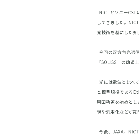
NICTとソニーCS
してきました。NIC
発技術を基にした知
今回の双方向光通信実
「SOLISS」の軌
光には電波と比べて
と標準規格であるE
周回軌道を始めとし
現や汎用化などが期
今後、JAXA、NI