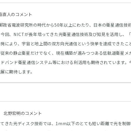
門脇直人のコメント
の郵政省電波研究所の時代から50年以上にわたり、日本の衛星通信技
今回、NICTが長年培ってきた光衛星通信技術及び知見を活用し、「S
開発により、宇宙と地上間の双方向光通信という快挙を達成できたこ
、従来の静止衛星だけでなく、現在構築が進みつつある低軌道衛星メ
ードバンド衛星通信システム等における利活用も期待されています。
進展に期待します。
長 北野宏明のコメント
ってきた光ディスク技術では、1mm以下のとても短い距離で光を制