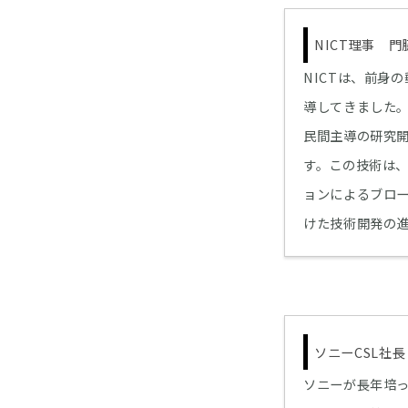
NICT理事 
NICTは、前身
導してきました。
民間主導の研究
す。この技術は
ョンによるブロ
けた技術開発の
ソニーCSL社
ソニーが長年培