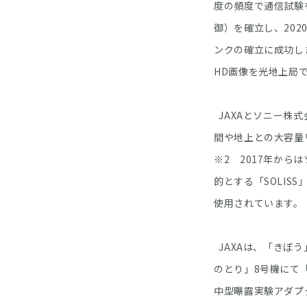
度の頻度で通信試験
御）を確立し、202
ンクの確立に成功しまし
HD画像を光地上局
JAXAとソニー株
間や地上との大容量
※2 2017年から
的とする「SOLI
使用されています。
JAXAは、「きぼ
のとり」8号機にて「
中型曝露実験アダプタ