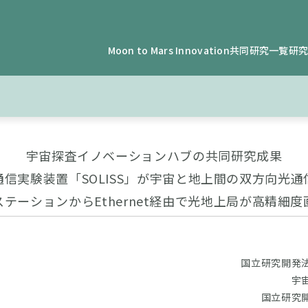
Moon to Mars Innovation
共同研究一覧
研
宇宙探査イノベーションハブの共同研究成果
通信実験装置「SOLISS」が宇宙と地上間の双方向光通
ステーションからEthernet経由で光地上局が高精細度
国立研究開発
宇
国立研究