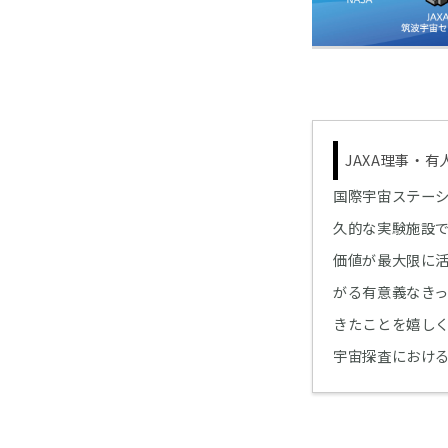
JAXA理事・
国際宇宙ステーシ
久的な実験施設
価値が最大限に活
がる有意義なきっ
きたことを嬉し
宇宙探査におけ