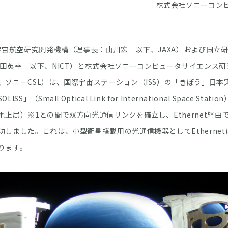
株式会社ソニーコン
宙航空研究開発機構（理事長：山川宏 以下、JAXA）および国立
徳田英幸 以下、NICT）と株式会社ソニーコンピュータサイエンス
、ソニーCSL）は、国際宇宙ステーション（ISS）の「きぼう」日本
S」（Small Optical Link for International Space Sta
上局）※1との間で双方向光通信リンクを確立し、Ethernet経由
功しました。これは、小型衛星搭載用の光通信機器としてEtherne
ります。