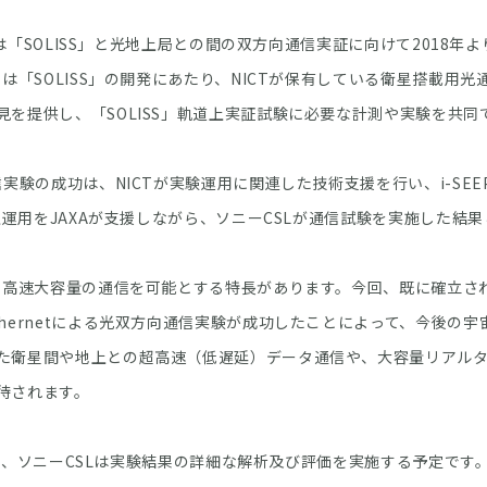
Lは「SOLISS」と光地上局との間の双方向通信実証に向けて2018年
Tは「SOLISS」の開発にあたり、NICTが保有している衛星搭載用
見を提供し、「SOLISS」軌道上実証試験に必要な計測や実験を共同
験の成功は、NICTが実験運用に関連した技術支援を行い、i-SEE
道上運用をJAXAが支援しながら、ソニーCSLが通信試験を実施した結
高速大容量の通信を可能とする特長があります。今回、既に確立さ
thernetによる光双方向通信実験が成功したことによって、今後の
た衛星間や地上との超高速（低遅延）データ通信や、大容量リアル
待されます。
CT、ソニーCSLは実験結果の詳細な解析及び評価を実施する予定です