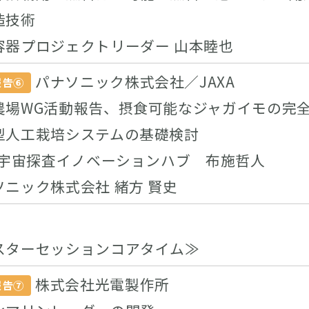
造技術
容器プロジェクトリーダー 山本睦也
パナソニック株式会社／JAXA
報告⑥
農場WG活動報告、摂食可能なジャガイモの完
型人工栽培システムの基礎検討
XA宇宙探査イノベーションハブ 布施哲人
ソニック株式会社 緒方 賢史
スターセッションコアタイム≫
株式会社光電製作所
報告⑦