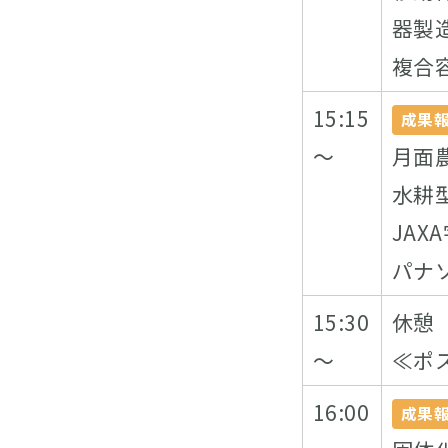
器製
複合
15:15
成果
～
月面
水耕
JA
パナ
15:30
休憩
～
≪ポ
16:00
成果