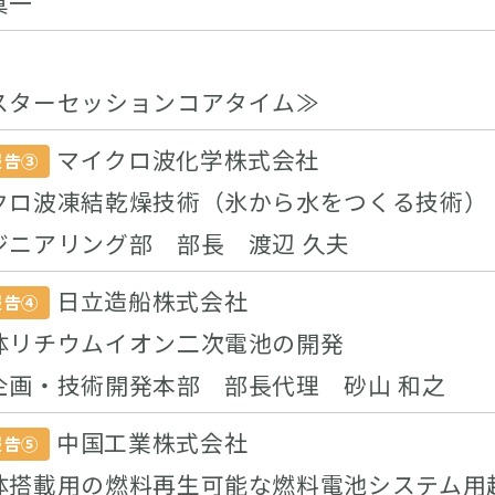
真一
スターセッションコアタイム≫
マイクロ波化学株式会社
報告③
クロ波凍結乾燥技術（氷から水をつくる技術）
ジニアリング部 部長 渡辺 久夫
日立造船株式会社
報告④
体リチウムイオン二次電池の開発
企画・技術開発本部 部長代理 砂山 和之
中国工業株式会社
報告⑤
体搭載用の燃料再生可能な燃料電池システム用