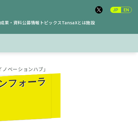
JP
EN
究成果・資料
公募情報
トピックス
TansaXとは
施設
イノベーションハブ」
ョンフォーラ