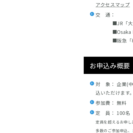
アクセスマップ
交 通：
■JR「大阪
■Osaka M
■阪急「梅田
お申込み概要
対 象： 企業
込いただけます
参加費： 無料
定 員： 100
定員を超えるお申し
多数のご参加申込、