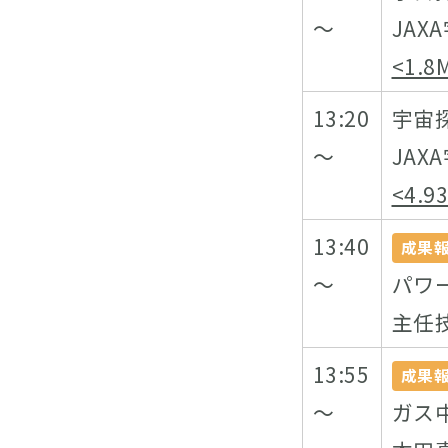
～
JA
<1.8
13:20
宇宙
～
JA
<4.9
13:40
成果
～
パワ
主任
13:55
成果
～
ガス