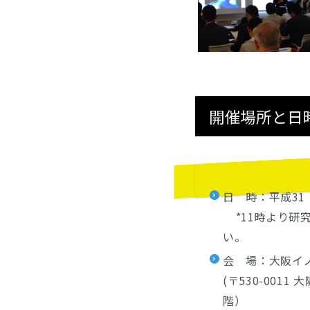
開催場所と日
日 時：平成31（2
*11時より研
い。
会 場：大阪イ
(〒530-001
階）