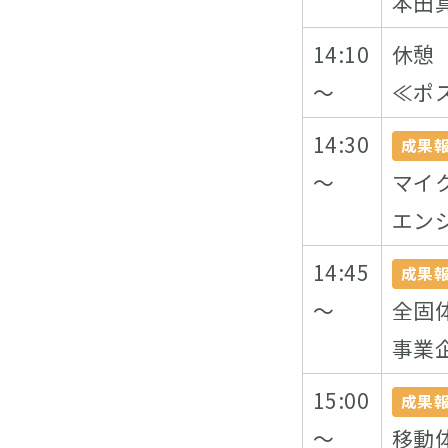
本田
14:10
休憩
～
≪ポ
14:30
成果
～
マイ
エン
14:45
成果
～
全固
事業
15:00
成果
～
移動