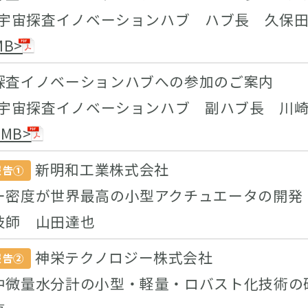
XA宇宙探査イノベーションハブ ハブ長 久保
MB>
探査イノベーションハブへの参加のご案内
XA宇宙探査イノベーションハブ 副ハブ長 川
3MB>
新明和工業株式会社
報告①
ー密度が世界最高の小型アクチュエータの開発
技師 山田達也
神栄テクノロジー株式会社
報告②
中微量水分計の小型・軽量・ロバスト化技術の